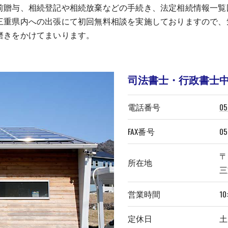
前贈与、相続登記や相続放棄などの手続き、法定相続情報一覧
三重県内への出張にて初回無料相談を実施しておりますので、
磨きをかけてまいります。
司法書士・行政書士
電話番号
05
FAX番号
05
〒5
所在地
三
営業時間
10
定休日
土