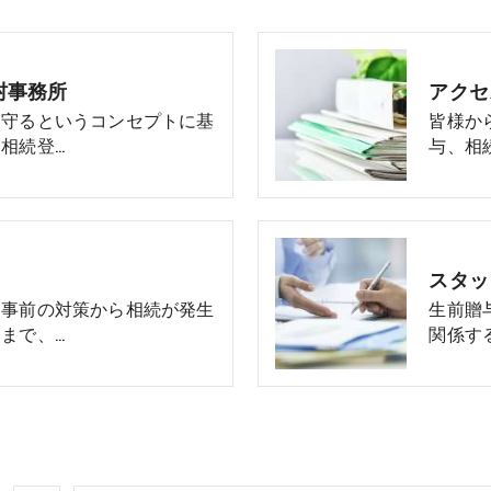
村事務所
アクセ
を守るというコンセプトに基
皆様か
相続登…
与、相
スタッ
た事前の対策から相続が発生
生前贈
まで、…
関係す