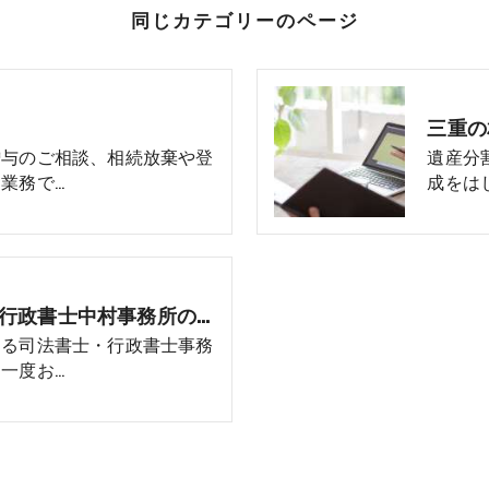
同じカテゴリーのページ
贈与のご相談、相続放棄や登
遺産分
業務で…
成をは
三重の相続･司法書士・行政書士中村事務所の評判
ある司法書士・行政書士事務
一度お…