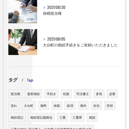
2021/08/30
休眠抵当権
2021/08/05
大台町の相続手続きをご依頼いただきました
タグ
Tags
抵当権
遺産相続
手続き
松阪
司法書士
多気
必要
流れ
大台町
無料
休眠
抹消
海外
在住
売却
相続登記
相続登記義務化
三重
三重県
相談