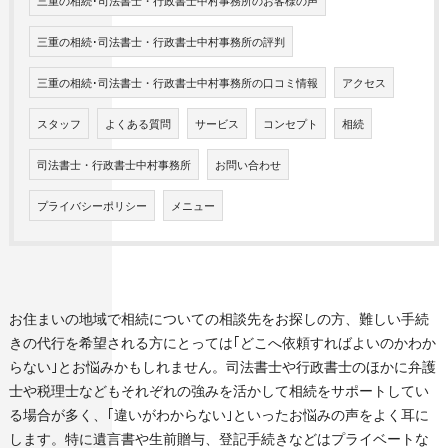
三重の相続･司法書士・行政書士中村事務所のお客様の声
三重の相続･司法書士・行政書士中村事務所の評判
三重の相続･司法書士・行政書士中村事務所の口コミ情報
アクセス
スタッフ
よくある質問
サービス
コンセプト
相続
司法書士・行政書士中村事務所
お問い合わせ
プライバシーポリシー
メニュー
お住まいの地域で相続についての相談先をお探しの方、難しい手続
きの代行を希望される方にとっては｢どこへ依頼すればよいのかわか
らない｣とお悩みかもしれません。司法書士や行政書士のほかに弁護
士や税理士などもそれぞれの強みを活かして相続をサポートしてい
る場合が多く、｢違いがわからない｣といったお悩みの声をよく耳に
します。特に遺言書や生前贈与、登記手続きなどはプライベートな