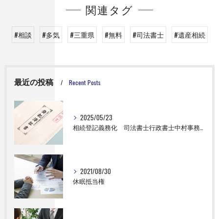
関連タグ
#相談
#多気
#三重県
#無料
#司法書士
#遺産相続
最近の投稿
Recent Posts
2025/05/23
相続登記義務化 司法書士行政書士中村事務所 対応可能エリア 大台町 松阪市 明和町 伊勢市 津市
2021/08/30
休眠抵当権