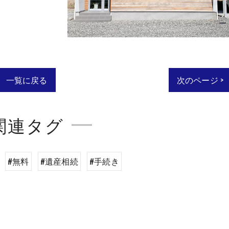
一覧に戻る
次のページ >
関連タグ
#無料
#遺産相続
#手続き