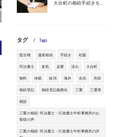
大台町の相続手続きをご依頼いただきました
タグ
Tags
抵当権
遺産相続
手続き
松阪
司法書士
多気
必要
流れ
大台町
無料
休眠
抹消
海外
在住
売却
相続登記
相続登記義務化
三重
三重県
相談
三重の相続･司法書士・行政書士中村事務所のお
客様の声
三重の相続･司法書士・行政書士中村事務所の評