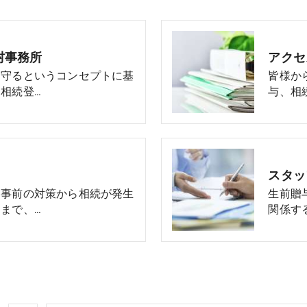
村事務所
アクセ
を守るというコンセプトに基
皆様か
相続登…
与、相
スタッ
た事前の対策から相続が発生
生前贈
まで、…
関係す